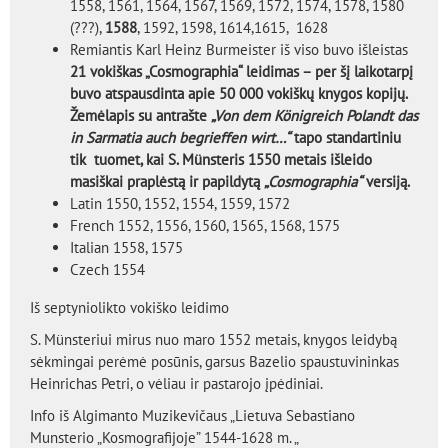
1558, 1561, 1564, 1567, 1569, 1572, 1574, 1578, 1580
(???),
1588
, 1592, 1598, 1614,1615, 1628
Remiantis Karl Heinz Burmeister iš viso buvo išleistas
21 vokiškas „Cosmographia“ leidimas – per šį laikotarpį
buvo atspausdinta apie 50 000 vokiškų knygos kopijų.
Žemėlapis su antrašte
„Von dem Königreich Polandt das
in Sarmatia auch begrieffen wirt…“
tapo standartiniu
tik tuomet, kai S. Münsteris 1550 metais išleido
masiškai praplėstą ir papildytą
„Cosmographia“
versiją.
Latin 1550, 1552, 1554, 1559, 1572
French 1552, 1556, 1560, 1565, 1568, 1575
Italian 1558, 1575
Czech 1554
Iš septyniolikto vokiško leidimo
S. Münsteriui mirus nuo maro 1552 metais, knygos leidybą
sėkmingai perėmė posūnis, garsus Bazelio spaustuvininkas
Heinrichas Petri, o vėliau ir pastarojo įpėdiniai.
Info iš Algimanto Muzikevičaus „Lietuva Sebastiano
Munsterio „Kosmografijoje” 1544-1628 m. „