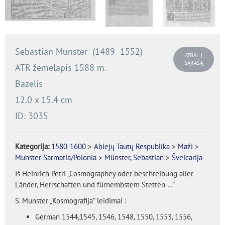
Sebastian Munster (1489 -1552)
ATGAL Į
SĄRAŠĄ
ATR žemėlapis 1588 m.
Bazelis
12.0 x 15.4 cm
ID: 3035
Kategorija:
1580-1600
>
Abiejų Tautų Respublika
>
Maži
>
Munster Sarmatia/Polonia
>
Münster, Sebastian
>
Šveicarija
Iš Heinrich Petri „Cosmographey oder beschreibung aller
Länder, Herrschaften und fürnembstem Stetten …”
S. Munster „Kosmografija” leidimai :
German 1544,1545, 1546, 1548, 1550, 1553, 1556,