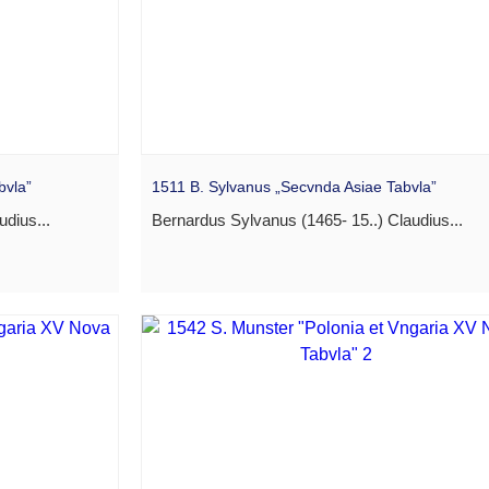
bvla”
1511 B. Sylvanus „Secvnda Asiae Tabvla”
dius...
Bernardus Sylvanus (1465- 15..) Claudius...