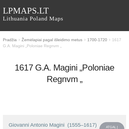
LPMAPS.LT
Lithuania Poland Maps
Pradžia
Žemėlapiai pagal išleidimo metus
1700-1720
1617
G.A. Magini „Poloniae Regnvm „
1617 G.A. Magini „Poloniae
Regnvm „
Giovanni Antonio Magini (1555–1617)
ATGAL Į