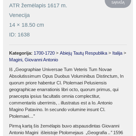
SĄRAŠĄ
ATR žemėlapis 1617 m.
Venecija
14
×
18.50
cm
ID: 1638
Kategorija:
1700-1720
>
Abiejų Tautų Respublika
>
Italija
>
Magini, Giovanni Antonio
Iš „Geographiae Universae Tum Veteris Tum Novae
Absolutissimum Opus Duobus Voluminibus Distinctum, In
quorum priore habentur Cl. Ptolemaei Pelusiensis
geographicae enarrationis libri octo, quorum primus, qui
praecepta ipsius facultatis omnia complectitur,
commentariis uberrimis, . illustratus est a Io. Antonio
Magino Patavino. In secundo volumine insunt Cl.
Ptolemaei…”
Pirmą kartą šis žemėlapis buvo atspausdintas Giovanni
Antonio Magini išleistoje Ptolomejaus „Geografia
..”
1596