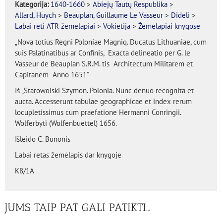
Kategorija:
1640-1660
>
Abiejų Tautų Respublika
>
Allard, Huych
>
Beauplan, Guillaume Le Vasseur
>
Dideli
>
Labai reti ATR žemėlapiai
>
Vokietija
>
Žemėlapiai knygose
„Nova totius Regni Poloniae Magniq. Ducatus Lithuaniae, cum
suis Palatinatibus ar Confinis, Exacta delineatio per G. le
Vasseur de Beauplan S.R.M. tis Architectum Militarem et
Capitanem Anno 1651”
Iš „Starowolski Szymon. Polonia. Nunc denuo recognita et
aucta. Accesserunt tabulae geographicae et index rerum
locupletissimus cum praefatione Hermanni Conringii.
Wolferbyti (Wolfenbuettel) 1656.
Išleido C. Bunonis
Labai retas žemėlapis dar knygoje
K8/1A
JUMS TAIP PAT GALI PATIKTI…