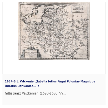
1684 G. J. Valckenier „Tabella totius Regni Poloniae Magnique
Ducatus Lithuaniae…” 3
Gillis Jansz Valckenier (1620-1680 ???...