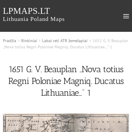
LPMAPS.LT
Lithuania Poland Maps
Pradžia
Rinkiniai
Labai reti ATR žemėlapiai
1651 G. V. Beauplan
„Nova totius Regni Poloniae Magniq. Ducatus Lithuaniae…” 1
1651 G. V. Beauplan „Nova totius
Regni Poloniae Magniq. Ducatus
Lithuaniae…” 1