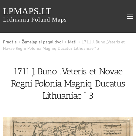
LPMAPS.LT
Lithuania Poland Maps
Pradžia
Žemėlapiai pagal dydį
Maži
1711 J. Buno „Veteris et
Novae Regni Polonia Magniq Ducatus Lithuaniae ” 3
1711 J. Buno „Veteris et Novae
Regni Polonia Magniq Ducatus
Lithuaniae ” 3