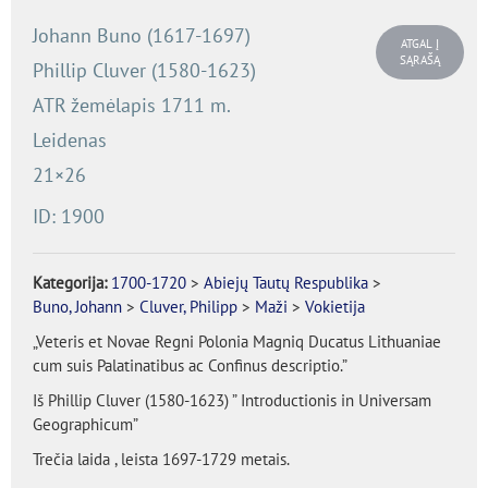
Johann Buno (1617-1697)
ATGAL Į
SĄRAŠĄ
Phillip Cluver (1580-1623)
ATR žemėlapis 1711 m.
Leidenas
21×26
ID: 1900
Kategorija:
1700-1720
>
Abiejų Tautų Respublika
>
Buno, Johann
>
Cluver, Philipp
>
Maži
>
Vokietija
„Veteris et Novae Regni Polonia Magniq Ducatus Lithuaniae
cum suis Palatinatibus ac Confinus descriptio.”
Iš Phillip Cluver (1580-1623) ” Introductionis in Universam
Geographicum”
Trečia laida , leista 1697-1729 metais.