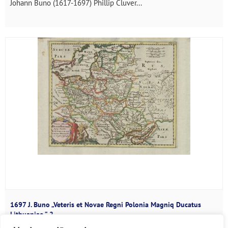
Johann Buno (1617-1697) Phillip Cluver...
1697 J. Buno „Veteris et Novae Regni Polonia Magniq Ducatus
Lithuaniae ” 2