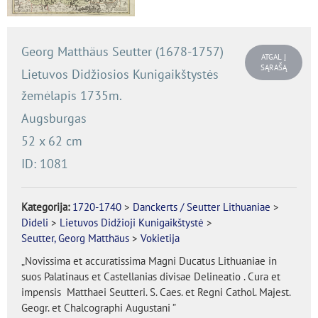
Georg Matthäus Seutter (1678-1757)
ATGAL Į
SĄRAŠĄ
Lietuvos Didžiosios Kunigaikštystės
žemėlapis 1735m.
Augsburgas
52 x 62 cm
ID: 1081
Kategorija:
1720-1740
>
Danckerts / Seutter Lithuaniae
>
Dideli
>
Lietuvos Didžioji Kunigaikštystė
>
Seutter, Georg Matthäus
>
Vokietija
„Novissima et accuratissima Magni Ducatus Lithuaniae in
suos Palatinaus et Castellanias divisae Delineatio . Cura et
impensis Matthaei Seutteri. S. Caes. et Regni Cathol. Majest.
Geogr. et Chalcographi Augustani ”