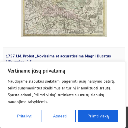
1757 J.M. Probst „Novissima et accuratissima Magni Ducatus
Lithuaniae…” 5
Vertiname jūsų privatumą
Johan Michael Probst (1727-1776) Georg...
Naudojame slapukus siekdami pagerinti jūsų naršymo patirtį,
teikti suasmenintus skelbimus ar turinį ir analizuoti srautą.
Spustelėdami „Priimti viską“ sutinkate su mūsų slapukų
naudojimo taisyklėmis.
© 2020-2026 lpmaps.lt
Pritaikyti
Atmesti
Priimti viską
Privatumo politika