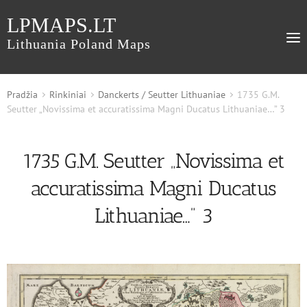
LPMAPS.LT
Lithuania Poland Maps
Pradžia
Rinkiniai
Danckerts / Seutter Lithuaniae
1735 G.M.
Seutter „Novissima et accuratissima Magni Ducatus Lithuaniae…” 3
1735 G.M. Seutter „Novissima et
accuratissima Magni Ducatus
Lithuaniae…” 3