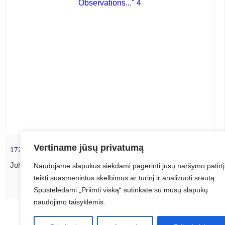
Vertiname jūsų privatumą
1725 J. Senex „Poland Corrected from the Observations…” 4
John Senex (1678–1740) ATR žemėlapis...
Naudojame slapukus siekdami pagerinti jūsų naršymo patirtį
teikti suasmenintus skelbimus ar turinį ir analizuoti srautą.
Spustelėdami „Priimti viską“ sutinkate su mūsų slapukų
naudojimo taisyklėmis.