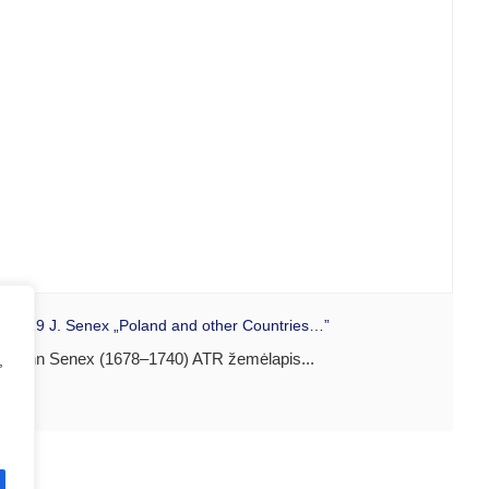
1719 J. Senex „Poland and other Countries…”
John Senex (1678–1740) ATR žemėlapis...
,