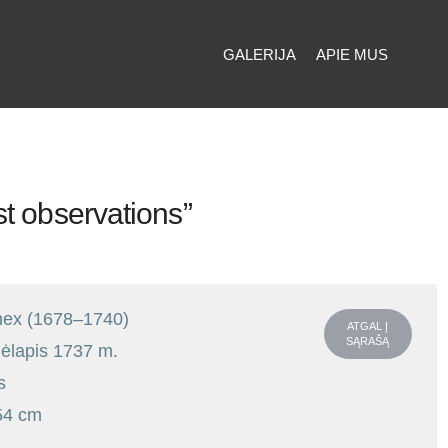
GALERIJA
APIE MUS
t observations”
nex (1678–1740)
ATGAL Į
SĄRAŠĄ
lapis 1737 m.
s
54
cm