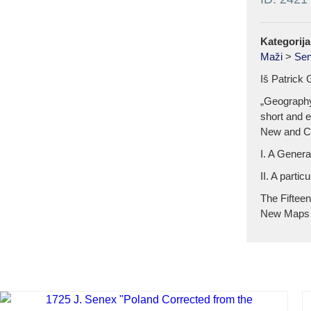
Kategorija
Maži
>
Sen
Iš Patrick
„Geography
short and 
New and C
I. A Gener
II. A parti
The Fiftee
New Maps 