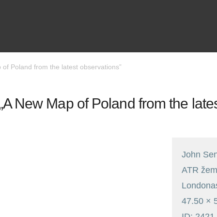
f Poland from the latest observations”
„A New Map of Poland from the lates
John Se
ATR žemė
Londona
47.50
×
ID: 2421