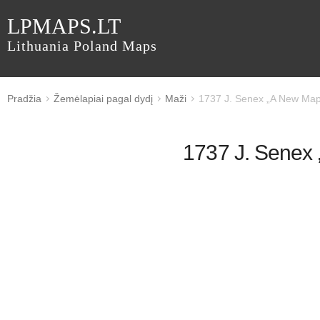
LPMAPS.LT
Lithuania Poland Maps
Pradžia
Žemėlapiai pagal dydį
Maži
1737 J. Senex „A New Map o
1737 J. Senex 