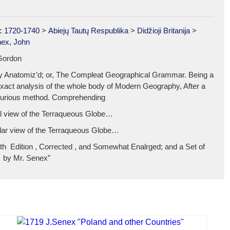
:
1720-1740
>
Abiejų Tautų Respublika
>
Didžioji Britanija
>
ex, John
 Gordon
 Anatomiz’d; or, The Compleat Geographical Grammar. Being a
exact analysis of the whole body of Modern Geography, After a
urious method. Comprehending
al view of the Terraqueous Globe…
cular view of the Terraqueous Globe…
nth Edition , Corrected , and Somewhat Enalrged; and a Set of
by Mr. Senex”