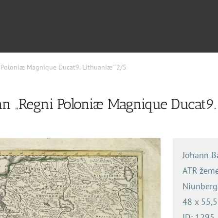
 Poloniæ Magnique Ducat9. Lithuaniæ” 2/5
nn „Regni Poloniæ Magnique Ducat9.
Johann B
ATR žemė
Niunberg
48 x 55,5
ID: 1295