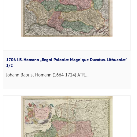
1706 I.B. Homann „Regni Poloniæ Magnique Ducatus. Lithuaniæ”
1/2
Johann Baptist Homann (1664-1724) ATR...