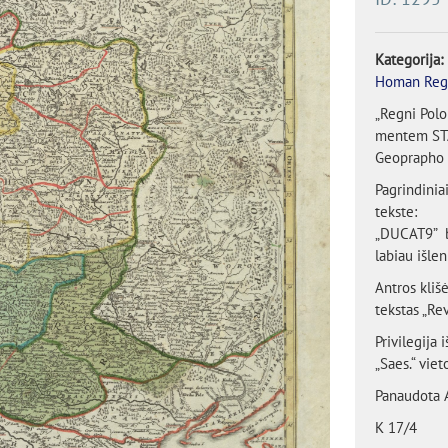
Kategorija:
Homan Reg
„Regni Pol
mentem STA
Geoprapho 
Pagrindinia
tekste:
„DUCAT9” b
labiau išlen
Antros kliš
tekstas „R
Privilegija 
„Saes.“ viet
Panaudota A
K 17/4