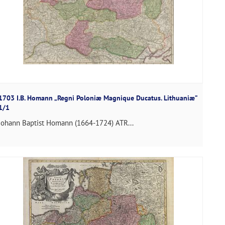
1703 I.B. Homann „Regni Poloniæ Magnique Ducatus. Lithuaniæ”
1/1
Johann Baptist Homann (1664-1724) ATR...