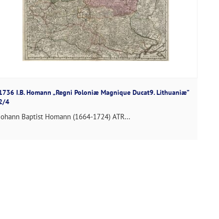
1736 I.B. Homann „Regni Poloniæ Magnique Ducat9. Lithuaniæ”
2/4
Johann Baptist Homann (1664-1724) ATR...