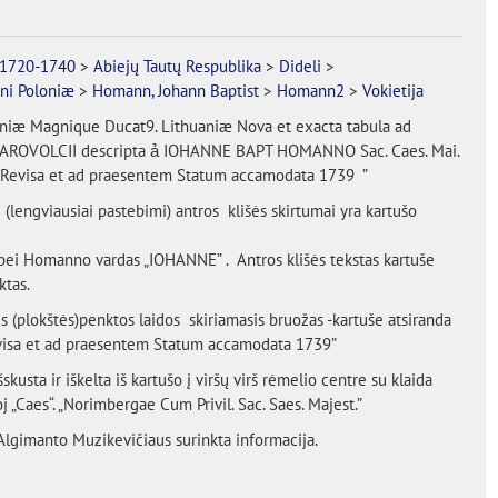
1720-1740
>
Abiejų Tautų Respublika
>
Dideli
>
ni Poloniæ
>
Homann, Johann Baptist
>
Homann2
>
Vokietija
oniæ Magnique Ducat9. Lithuaniæ Nova et exacta tabula ad
ROVOLCII descripta ả IOHANNE BAPT HOMANNO Sac. Caes. Mai.
Revisa et ad praesentem Statum accamodata 1739 ”
i (lengviausiai pastebimi) antros klišės skirtumai yra kartušo
ei Homanno vardas „IOHANNE” . Antros klišės tekstas kartuše
ktas.
ės (plokštės)penktos laidos skiriamasis bruožas -kartuše atsiranda
evisa et ad praesentem Statum accamodata 1739”
išskusta ir iškelta iš kartušo į viršų virš rėmelio centre su klaida
oj „Caes“. „Norimbergae Cum Privil. Sac. Saes. Majest.”
lgimanto Muzikevičiaus surinkta informacija.