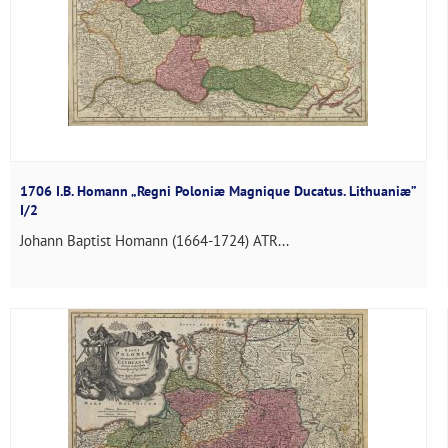
1706 I.B. Homann „Regni Poloniæ Magnique Ducatus. Lithuaniæ”
I/2
Johann Baptist Homann (1664-1724) ATR...