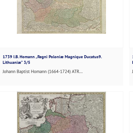
1739 I.B. Homann „Regni Poloniæ Magnique Ducatus9.
Lithuaniæ” 3/5
Johann Baptist Homann (1664-1724) ATR...