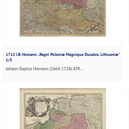
1712 I.B. Homann „Regni Poloniæ Magnique Ducatus. Lithuaniæ”
1/5
Johann Baptist Homann (1664-1724) ATR...