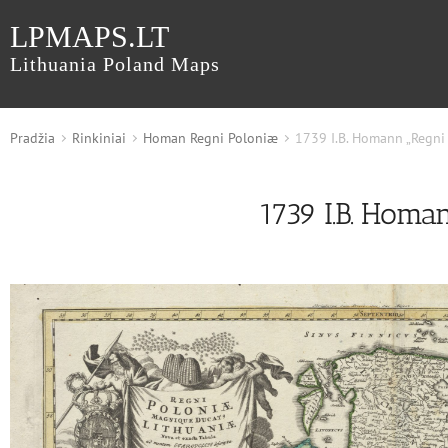
LPMAPS.LT
Lithuania Poland Maps
Pradžia
Rinkiniai
Homan Regni Poloniæ
1739 I.B. Homann „Regni
1739 I.B. Homa