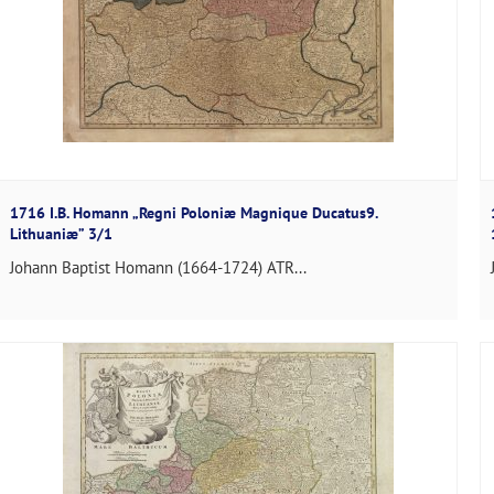
1716 I.B. Homann „Regni Poloniæ Magnique Ducatus9.
Lithuaniæ” 3/1
Johann Baptist Homann (1664-1724) ATR...