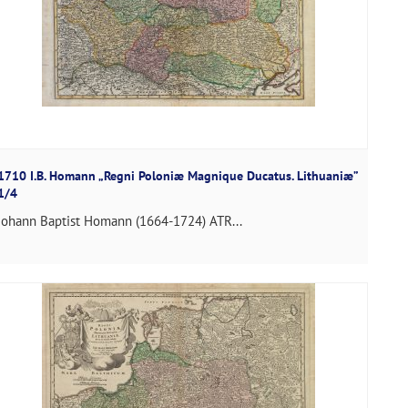
1710 I.B. Homann „Regni Poloniæ Magnique Ducatus. Lithuaniæ”
1/4
Johann Baptist Homann (1664-1724) ATR...