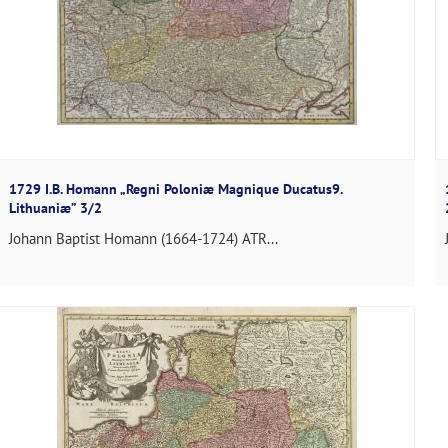
1729 I.B. Homann „Regni Poloniæ Magnique Ducatus9.
Lithuaniæ” 3/2
Johann Baptist Homann (1664-1724) ATR...