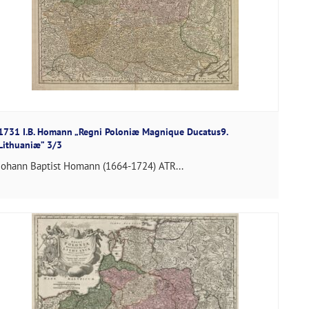
1731 I.B. Homann „Regni Poloniæ Magnique Ducatus9.
Lithuaniæ” 3/3
Johann Baptist Homann (1664-1724) ATR...