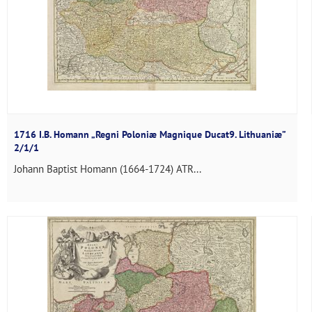
1716 I.B. Homann „Regni Poloniæ Magnique Ducat9. Lithuaniæ”
2/1/1
Johann Baptist Homann (1664-1724) ATR...