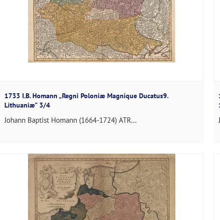
1733 I.B. Homann „Regni Poloniæ Magnique Ducatus9.
Lithuaniæ” 3/4
Johann Baptist Homann (1664-1724) ATR...