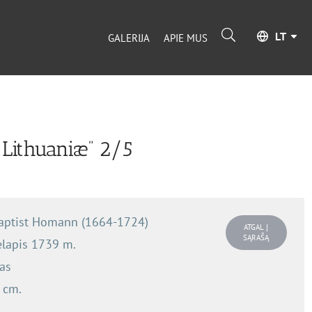
LT
GALERIJA
APIE MUS
 Lithuaniæ” 2/5
aptist Homann (1664-1724)
ATGAL Į
SĄRAŠĄ
lapis 1739 m.
as
 cm.