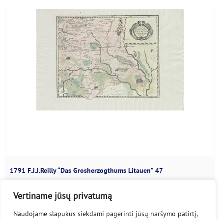
1791 F.J.J.Reilly “Das Grosherzogthums Litauen” 47
Franz Johann Joseph von Reilly...
Vertiname jūsų privatumą
Naudojame slapukus siekdami pagerinti jūsų naršymo patirtį,