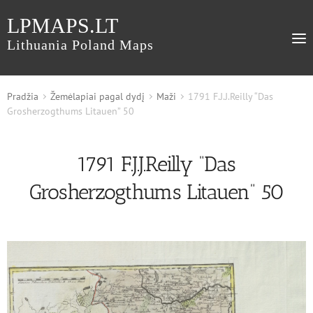
LPMAPS.LT
Lithuania Poland Maps
Pradžia
Žemėlapiai pagal dydį
Maži
1791 F.J.J.Reilly “Das
Grosherzogthums Litauen” 50
1791 F.J.J.Reilly “Das
Grosherzogthums Litauen” 50