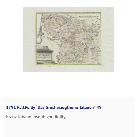
1791 F.J.J.Reilly “Das Grosherzogthums Litauen” 49
Franz Johann Joseph von Reilly...