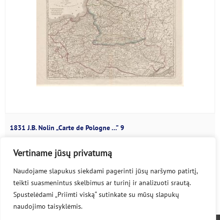
1831 J.B. Nolin „Carte de Pologne …” 9
Jacques François Loiseleur des Longchamps (1747-1843)...
Vertiname jūsų privatumą
Naudojame slapukus siekdami pagerinti jūsų naršymo patirtį,
teikti suasmenintus skelbimus ar turinį ir analizuoti srautą.
Spustelėdami „Priimti viską“ sutinkate su mūsų slapukų
naudojimo taisyklėmis.