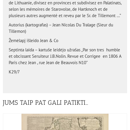
de Lithuanie, divisez en provinces et subdivisez en Palatinats,
selon les mémoires de Starovolse, de Hartknoch et de
plusieurs autres augmenté et reveu par le Sr. de Tillemont …”
Autorius (kartografas) –
Jean Nicolas Du Tralage (Sieur du
Tillemon)
Žemėlapį išleido Jean & Co
Septinta laida – kartuše leidėjo užrašas „Par son tres humble
et obcissant Seruiteur J.B.Nolin. Revue et Corrigee en 1806 A
Paris chez Jean , rue Jean de Beauvois N10”
K29/7
JUMS TAIP PAT GALI PATIKTI…