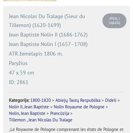
Jean Nicolas Du Tralage (Sieur du
ATGAL Į
SĄRAŠĄ
Tillemon) (
1620-1699)
Jean Baptiste Nolin II (1686-1762)
Jean Baptiste Nolin I (1657–1708)
ATR žemėlapis 1806 m.
Paryžius
47 x 59 cm
ID: 2861
Kategorija:
1800-1820
>
Abiejų Tautų Respublika
>
Dideli
>
Nolin II, Jean Baptiste
>
Nolin Royaume de Pologne
>
Nolin, Jean Baptiste
>
Prancūzija
>
Tillemon , Jean Nicolas Du Tralage
„Le Royaume de Pologne comprenant les états de Pologne et