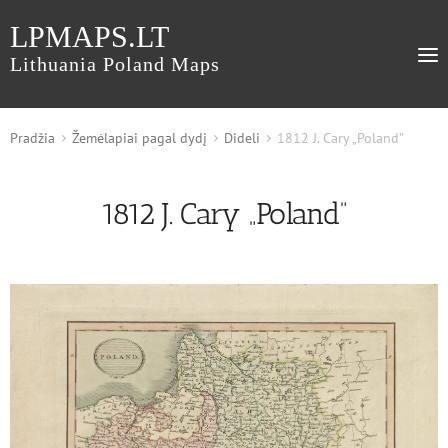
LPMAPS.LT
Lithuania Poland Maps
Pradžia
Žemėlapiai pagal dydį
Dideli
1812 J. Cary „Poland”
1812 J. Cary „Poland”