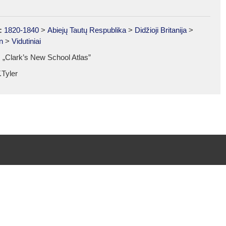
:
1820-1840
>
Abiejų Tautų Respublika
>
Didžioji Britanija
>
n
>
Vidutiniai
š „Clark’s New School Atlas”
.Tyler