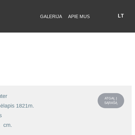
LT
GALERIJA
APIE MUS
ter
ATGAL Į
SĄRAŠĄ
ėlapis 1821m.
s
1 cm.