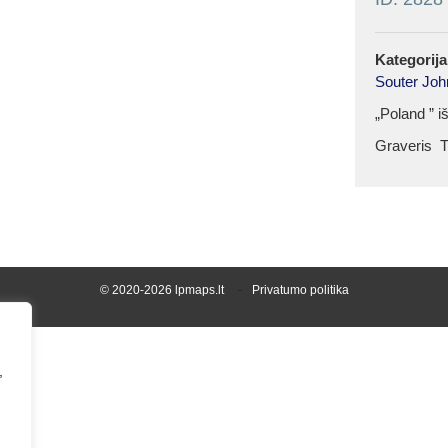
Kategorija
Souter Joh
„Poland ” i
Graveris T
© 2020-2026 lpmaps.lt
Privatumo politika
,