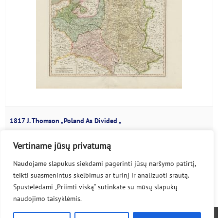
1817 J. Thomson „Poland As Divided „
John Thomson (1777-1840) ATR žemėlapis...
Vertiname jūsų privatumą
Naudojame slapukus siekdami pagerinti jūsų naršymo patirtį,
teikti suasmenintus skelbimus ar turinį ir analizuoti srautą.
Spustelėdami „Priimti viską“ sutinkate su mūsų slapukų
naudojimo taisyklėmis.
© 2020-2026 lpmaps.lt