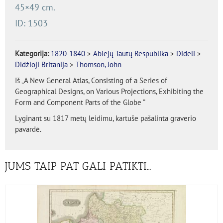
45×49 cm.
ID: 1503
Kategorija:
1820-1840
>
Abiejų Tautų Respublika
>
Dideli
>
Didžioji Britanija
>
Thomson, John
Iš „A New General Atlas, Consisting of a Series of
Geographical Designs, on Various Projections, Exhibiting the
Form and Component Parts of the Globe ”
Lyginant su 1817 metų leidimu, kartuše pašalinta graverio
pavardė.
JUMS TAIP PAT GALI PATIKTI…