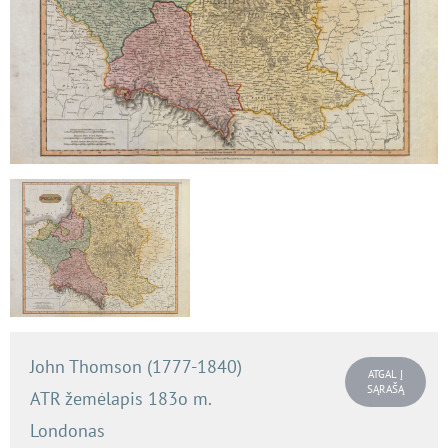
John Thomson (1777-1840)
ATGAL Į
SĄRAŠĄ
ATR žemėlapis 183o m.
Londonas