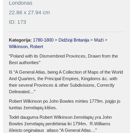
Londonas
22.86 x 27.94 cm
ID: 173
Kategorija:
1780-1800
>
Didžioji Britanija
>
Maži
>
Wilkinson, Robert
“Poland with its Dismembred Provinces, Drawn from the
Best authorities”
Iš “A General Atlas, being A Collection of Maps of the World
And Quarters, the Principal Empires, Kingdoms &c. with
their several Provinces & other Subdivisions, Correctly
Delineated…”
Robert Wilkinson po John Bowles mirties 1779m. įsigijo jo
turėtas žemėlapių klišes.
Todėl dauguma Robert Wilkinson žemėlapių yra John
Bowles žemėlapių perdirbiniai iki 1794m. R.Williams
išleisto originalaus atlaso “A General Atlas…”