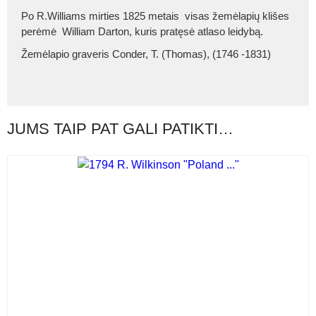
Po R.Williams mirties 1825 metais visas žemėlapių klišes
perėmė William Darton, kuris pratęsė atlaso leidybą.
Žemėlapio graveris Conder, T. (Thomas), (1746 -1831)
JUMS TAIP PAT GALI PATIKTI…