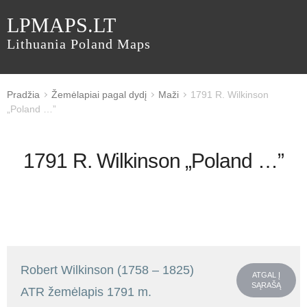
LPMAPS.LT
Lithuania Poland Maps
Pradžia
Žemėlapiai pagal dydį
Maži
1791 R. Wilkinson
„Poland …”
1791 R. Wilkinson „Poland …”
Robert Wilkinson (1758 – 1825)
ATGAL Į
SĄRAŠĄ
ATR žemėlapis 1791 m.