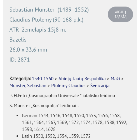
Sebastian Munster (1489 -1552)
ATGAL Į
SĄRAŠĄ
Claudius Ptolemy (90-168 p.k.)
ATR žemėlapis 15į8 m.
Bazelis
26,0 x 33,6 mm
ID: 2871
Kategorija:
1540-1560
>
Abiejų Tautų Respublika
>
Maži
>
Münster, Sebastian
>
Ptolemy Claudius
>
Šveicarija
Iš H.Petri „Cosmographia Universale ” iatališko leidimo
S. Munster „Kosmografija” leidimai :
German 1544, 1546, 1548, 1550, 1553, 1556, 1558,
1561, 1564, 1567, 1569, 1572, 1574, 1578, 1588, 1592,
1598, 1614, 1628
Latin 1550, 1552, 1554, 1559, 1572