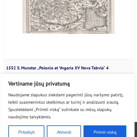
1552 S. Munster „Polonia et Vngaria XV Nova Tabvla” 4
Sebastian Munster (1489 -1552) Claudius...
Vertiname jūsų privatumą
Naudojame slapukus siekdami pagerinti jūsų naršymo patirtį,
teikti suasmenintus skelbimus ar turinį ir analizuoti srautą.
Spustelėdami „Priimti viską“ sutinkate su mūsų slapukų
naudojimo taisyklėmis.
© 2020-2026 lpmaps.lt
Pritaikyti
Atmesti
Priimti viską
Privatumo politika