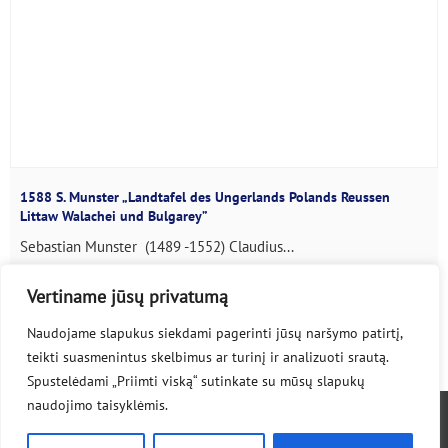
1588 S. Munster „Landtafel des Ungerlands Polands Reussen
Littaw Walachei und Bulgarey”
Sebastian Munster (1489 -1552) Claudius...
Vertiname jūsų privatumą
Naudojame slapukus siekdami pagerinti jūsų naršymo patirtį,
1
2
teikti suasmenintus skelbimus ar turinį ir analizuoti srautą.
Spustelėdami „Priimti viską“ sutinkate su mūsų slapukų
naudojimo taisyklėmis.
© 2020-2026 lpmaps.lt
Privatumo politika