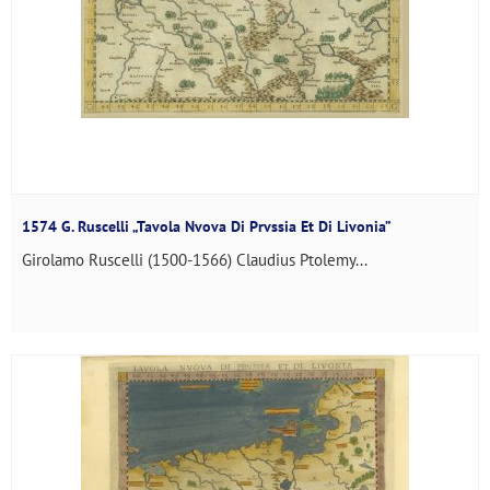
1574 G. Ruscelli „Tavola Nvova Di Prvssia Et Di Livonia”
Girolamo Ruscelli (1500-1566) Claudius Ptolemy...