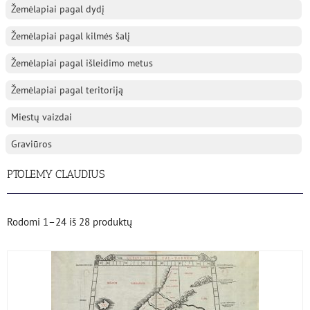
Žemėlapiai pagal dydį
Žemėlapiai pagal kilmės šalį
Žemėlapiai pagal išleidimo metus
Žemėlapiai pagal teritoriją
Miestų vaizdai
Graviūros
PTOLEMY CLAUDIUS
Rodomi
1–24
iš
28
produktų