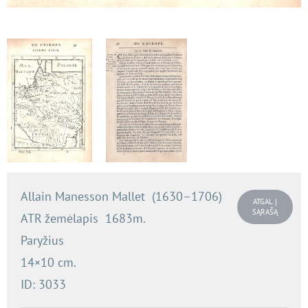
Allain Manesson Mallet (1630–1706)
ATGAL Į
SĄRAŠĄ
ATR žemėlapis 1683m.
Paryžius
14×10 cm.
ID: 3033