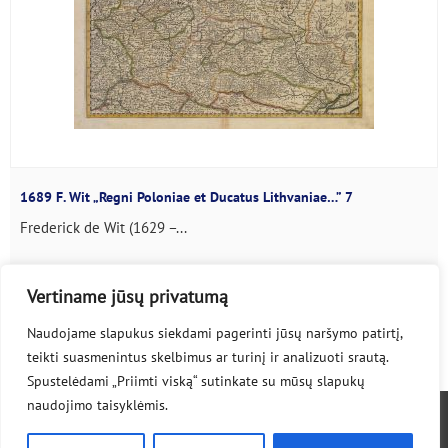
1689 F. Wit „Regni Poloniae et Ducatus Lithvaniae…” 7
Frederick de Wit (1629 –...
Vertiname jūsų privatumą
Naudojame slapukus siekdami pagerinti jūsų naršymo patirtį,
1
2
3
4
teikti suasmenintus skelbimus ar turinį ir analizuoti srautą.
Spustelėdami „Priimti viską“ sutinkate su mūsų slapukų
naudojimo taisyklėmis.
© 2020-2026 lpmaps.lt
Privatumo politika