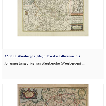
1680 J.J. Waesberghe „Magni Dvcatvs Lithvaniæ…” 3
Johannes Janssonius van Waesberghe (Waesbergen) ...