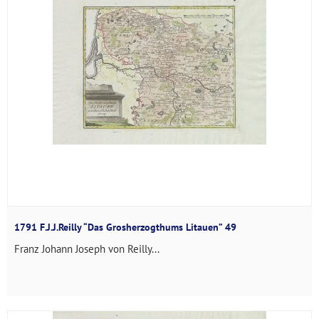
1791 F.J.J.Reilly “Das Grosherzogthums Litauen” 49
Franz Johann Joseph von Reilly...