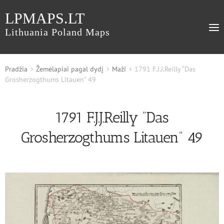
LPMAPS.LT
Lithuania Poland Maps
Pradžia
Žemėlapiai pagal dydį
Maži
1791 F.J.J.Reilly “Das
Grosherzogthums Litauen” 49
1791 F.J.J.Reilly “Das
Grosherzogthums Litauen” 49