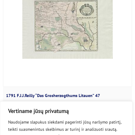
1791 F.J.J.Reilly “Das Grosherzogthums Litauen” 47
Franz Johann Joseph von Reilly...
Vertiname jūsų privatumą
Naudojame slapukus siekdami pagerinti jūsų naršymo patirtį,
teikti suasmenintus skelbimus ar turinį ir analizuoti srautą.