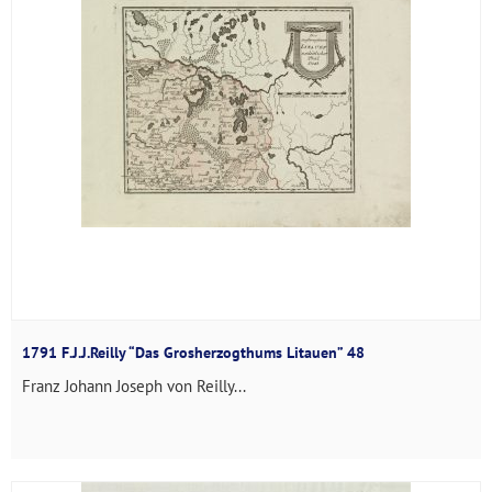
1791 F.J.J.Reilly “Das Grosherzogthums Litauen” 48
Franz Johann Joseph von Reilly...