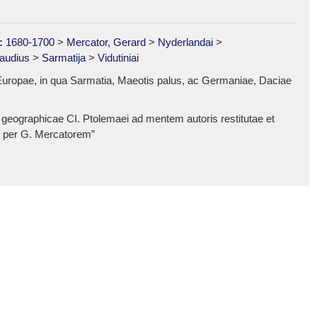
:
1680-1700
>
Mercator, Gerard
>
Nyderlandai
>
audius
>
Sarmatija
>
Vidutiniai
 Europae, in qua Sarmatia, Maeotis palus, ac Germaniae, Daciae
 geographicae CI. Ptolemaei ad mentem autoris restitutae et
 per G. Mercatorem”