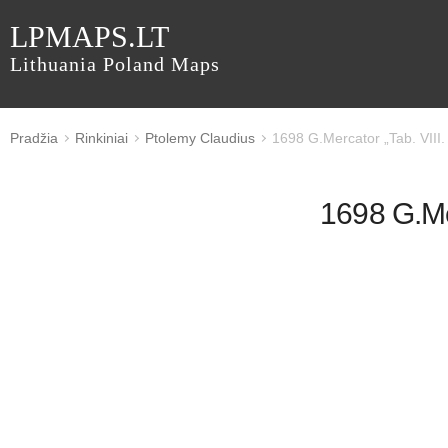
LPMAPS.LT
Lithuania Poland Maps
Pradžia
Rinkiniai
Ptolemy Claudius
1698 G.Mercator „Tab. VIII
1698 G.Me