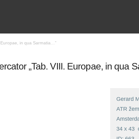
. Europae, in qua Sarmatia…”
rcator „Tab. VIII. Europae, in qua 
Gerard M
ATR žemė
Amsterd
34 x 43
ID: 663