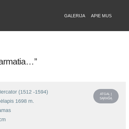
GALERIJA
APIE MUS
Sarmatia…”
ercator (1512 -1594)
ATGAL Į
SĄRAŠĄ
lapis 1698 m.
amas
 cm