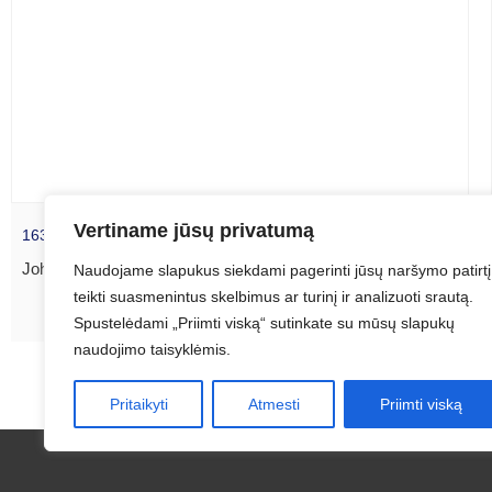
Vertiname jūsų privatumą
1630 J. Janssonius „Lithuanie”
Johannes Janssonius (1588-1664) Gerard Mercator...
Naudojame slapukus siekdami pagerinti jūsų naršymo patirtį
teikti suasmenintus skelbimus ar turinį ir analizuoti srautą.
Spustelėdami „Priimti viską“ sutinkate su mūsų slapukų
naudojimo taisyklėmis.
Pritaikyti
Atmesti
Priimti viską