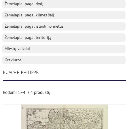
Žemėlapiai pagal dydį
Žemėlapiai pagal kilmės šalį
Žemėlapiai pagal išleidimo metus
Žemėlapiai pagal teritoriją
Miestų vaizdai
Graviūros
BUACHE, PHILIPPE
Rodomi
1–4
iš
4
produktų