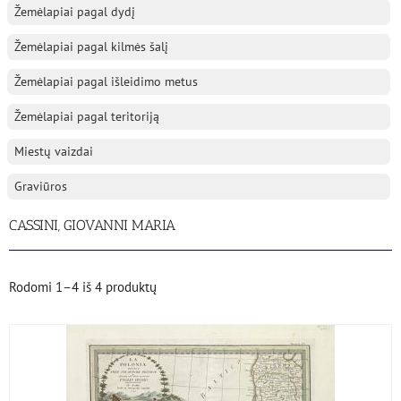
Žemėlapiai pagal dydį
Žemėlapiai pagal kilmės šalį
Žemėlapiai pagal išleidimo metus
Žemėlapiai pagal teritoriją
Miestų vaizdai
Graviūros
CASSINI, GIOVANNI MARIA
Rodomi
1–4
iš
4
produktų