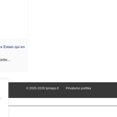
s Estats qui en
ette...
© 2020-2026 lpmaps.lt
Privatumo politika
,