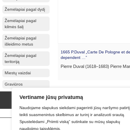
Žemėlapiai pagal dydį
Žemėlapiai pagal
kilmės šalį
Žemėlapiai pagal
išleidimo metus
1665 P.Duval „Carte De Pologne et de
Žemėlapiai pagal
dependent …”
teritoriją
Pierre Duval (1618–1683) Pierre Mari
Miestų vaizdai
Graviūros
Vertiname jūsų privatumą
Naudojame slapukus siekdami pagerinti jūsų naršymo patirtį
teikti suasmenintus skelbimus ar turinį ir analizuoti srautą.
Spustelėdami „Priimti viską“ sutinkate su mūsų slapukų
naudojimo taisyklėmis.