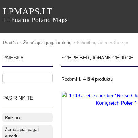
LPMAPS.LT
Lithuania Poland Maps
Pradžia
Žemėlapiai pagal autorių
Schreiber, Johann George
PAIEŠKA
SCHREIBER, JOHANN GEORGE
Rodomi
1–4
iš
4
produktų
PASIRINKITE
Rinkiniai
Žemėlapiai pagal
autorių