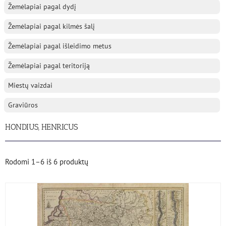
Žemėlapiai pagal dydį
Žemėlapiai pagal kilmės šalį
Žemėlapiai pagal išleidimo metus
Žemėlapiai pagal teritoriją
Miestų vaizdai
Graviūros
HONDIUS, HENRICUS
Rodomi
1–6
iš
6
produktų