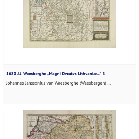
1680 J.J. Waesberghe „Magni Dvcatvs Lithvaniæ…” 3
Johannes Janssonius van Waesberghe (Waesbergen) ...